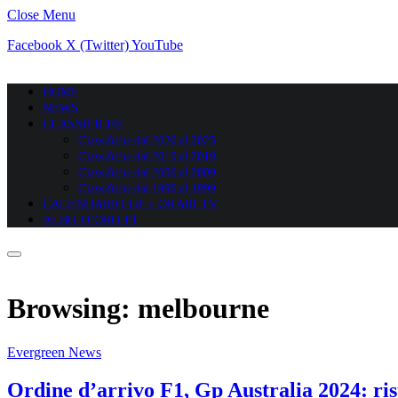
Close Menu
Facebook
X (Twitter)
YouTube
HOME
NEWS
CLASSIFICHE
Classifiche dal 2020 al 2025
Classifiche dal 2010 al 2019
Classifiche dal 2000 al 2009
Classifiche dal 1990 al 1999
CALENDARIO GP + ORARI TV
ALBO D’ORO F1
Browsing:
melbourne
Evergreen News
Ordine d’arrivo F1, Gp Australia 2024: risu