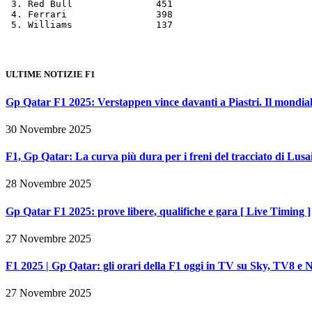
 3. Red Bull               451

 4. Ferrari                398

 5. Williams               137
ULTIME NOTIZIE F1
Gp Qatar F1 2025: Verstappen vince davanti a Piastri. Il mondiale
30 Novembre 2025
F1, Gp Qatar: La curva più dura per i freni del tracciato di Lusa
28 Novembre 2025
Gp Qatar F1 2025: prove libere, qualifiche e gara [ Live Timing ]
27 Novembre 2025
F1 2025 | Gp Qatar: gli orari della F1 oggi in TV su Sky, TV8 
27 Novembre 2025