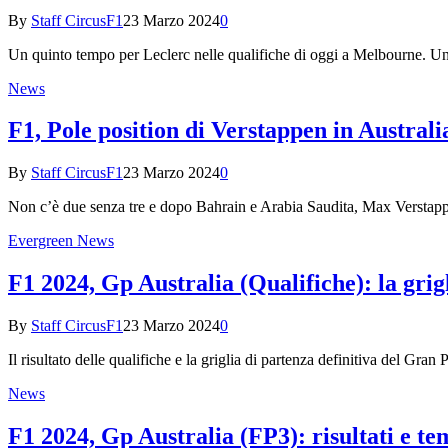
By
Staff CircusF1
23 Marzo 2024
0
Un quinto tempo per Leclerc nelle qualifiche di oggi a Melbourne. 
News
F1, Pole position di Verstappen in Austral
By
Staff CircusF1
23 Marzo 2024
0
Non c’è due senza tre e dopo Bahrain e Arabia Saudita, Max Verstapp
Evergreen News
F1 2024, Gp Australia (Qualifiche): la gri
By
Staff CircusF1
23 Marzo 2024
0
Il risultato delle qualifiche e la griglia di partenza definitiva del G
News
F1 2024, Gp Australia (FP3): risultati e te