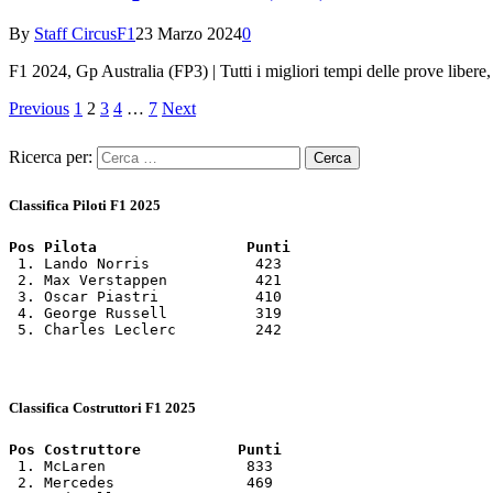
By
Staff CircusF1
23 Marzo 2024
0
F1 2024, Gp Australia (FP3) | Tutti i migliori tempi delle prove libere
Previous
1
2
3
4
…
7
Next
Ricerca per:
Classifica Piloti F1 2025
Pos Pilota                 Punti
 1. Lando Norris            423

 2. Max Verstappen          421

 3. Oscar Piastri           410

 4. George Russell          319

 5. Charles Leclerc         242
Classifica Costruttori F1 2025
Pos Costruttore           Punti
 1. McLaren                833

 2. Mercedes               469
