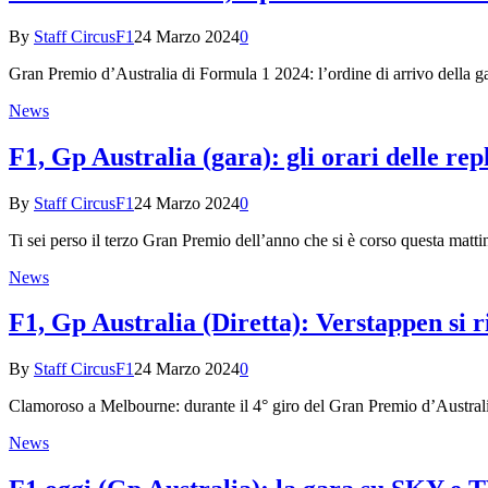
By
Staff CircusF1
24 Marzo 2024
0
Gran Premio d’Australia di Formula 1 2024: l’ordine di arrivo della ga
News
F1, Gp Australia (gara): gli orari delle re
By
Staff CircusF1
24 Marzo 2024
0
Ti sei perso il terzo Gran Premio dell’anno che si è corso questa mat
News
F1, Gp Australia (Diretta): Verstappen si ri
By
Staff CircusF1
24 Marzo 2024
0
Clamoroso a Melbourne: durante il 4° giro del Gran Premio d’Austral
News