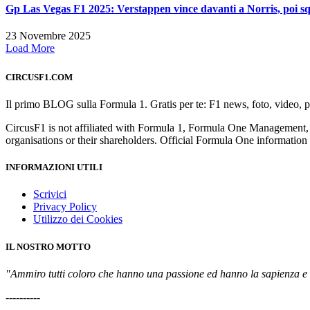
Gp Las Vegas F1 2025: Verstappen vince davanti a Norris, poi squa
23 Novembre 2025
Load More
CIRCUSF1.COM
Il primo BLOG sulla Formula 1. Gratis per te: F1 news, foto, video, pil
CircusF1 is not affiliated with Formula 1, Formula One Management,
organisations or their shareholders. Official Formula One informati
INFORMAZIONI UTILI
Scrivici
Privacy Policy
Utilizzo dei Cookies
IL NOSTRO MOTTO
"Ammiro tutti coloro che hanno una passione ed hanno la sapienza e l
----------