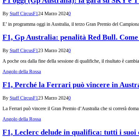
F1 oggi (Gp Australia): la gara su SKY e TV
By
Staff CircusF1
24 Marzo 2024
0
E’ in programma oggi in Australia, il terzo Gran Premio del Campion
F1, Gp Australia: penalità Red Bull. Come
By
Staff CircusF1
23 Marzo 2024
0
A poche ora dalla fine della sessione di qualifiche, il risultato è camb
Angolo della Rossa
F1, Perché la Ferrari può vincere in Austr
By
Staff CircusF1
23 Marzo 2024
0
La Ferrari può vincere il Gran Premio d’Australia che si correrà dom
Angolo della Rossa
F1, Leclerc delude in qualifica: tutti i suo