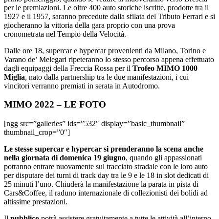
per le premiazioni. Le oltre 400 auto storiche iscritte, prodotte tra il
1927 e il 1957, saranno precedute dalla sfilata del Tributo Ferrari e si
giocheranno la vittoria della gara proprio con una prova
cronometrata nel Tempio della Velocità.
Dalle ore 18, supercar e hypercar provenienti da Milano, Torino e
Varano de’ Melegari ripeteranno lo stesso percorso appena effettuato
dagli equipaggi della Freccia Rossa per il
Trofeo MIMO 1000
Miglia
, nato dalla partnership tra le due manifestazioni, i cui
vincitori verranno premiati in serata in Autodromo.
MIMO 2022 – LE FOTO
[ngg src=”galleries” ids=”532″ display=”basic_thumbnail”
thumbnail_crop=”0″]
Le stesse supercar e hypercar si prenderanno la scena anche
nella giornata di domenica 19 giugno
, quando gli appassionati
potranno entrare nuovamente sul tracciato stradale con le loro auto
per disputare dei turni di track day tra le 9 e le 18 in slot dedicati di
25 minuti l’uno. Chiuderà la manifestazione la parata in pista di
Cars&Coffee, il raduno internazionale di collezionisti dei bolidi ad
altissime prestazioni.
Il
pubblico
potrà assistere gratuitamente a tutte le attività all’interno