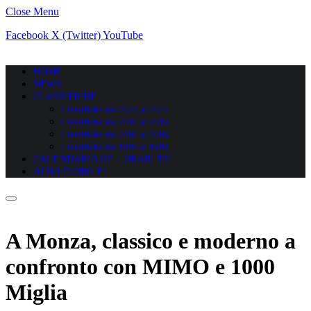
Close Menu
Facebook
X (Twitter)
YouTube
HOME
NEWS
CLASSIFICHE
Classifiche dal 2020 al 2025
Classifiche dal 2010 al 2019
Classifiche dal 2000 al 2009
Classifiche dal 1990 al 1999
CALENDARIO GP + ORARI TV
ALBO D’ORO F1
A Monza, classico e moderno a
confronto con MIMO e 1000
Miglia