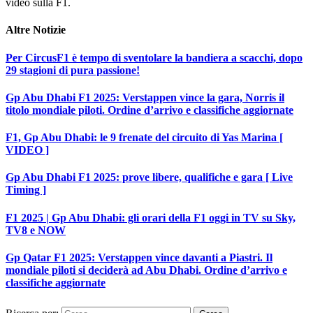
video sulla F1.
Altre
Notizie
Per CircusF1 è tempo di sventolare la bandiera a scacchi, dopo
29 stagioni di pura passione!
Gp Abu Dhabi F1 2025: Verstappen vince la gara, Norris il
titolo mondiale piloti. Ordine d’arrivo e classifiche aggiornate
F1, Gp Abu Dhabi: le 9 frenate del circuito di Yas Marina [
VIDEO ]
Gp Abu Dhabi F1 2025: prove libere, qualifiche e gara [ Live
Timing ]
F1 2025 | Gp Abu Dhabi: gli orari della F1 oggi in TV su Sky,
TV8 e NOW
Gp Qatar F1 2025: Verstappen vince davanti a Piastri. Il
mondiale piloti si deciderà ad Abu Dhabi. Ordine d’arrivo e
classifiche aggiornate