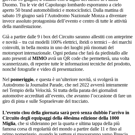
Duomo. Tra le vie del Capoluogo lombardo esporranno a cielo
aperto 50 brand automobilistici e motociclistici. Dalla mattina di
sabato 19 giugno sarà l’Autodromo Nazionale Monza a diventare
invece assoluto protagonista dell’evento e centro di tutte le attività
della manifestazione.
Già a partire dalle 9 i box del Circuito saranno allestiti con anteprime
e novità – tra cui modelli 100% elettrici, ibridi o termici – dei marchi
coinvolti, in bella mostra in uno dei luoghi più rinomati del
motorsport internazionale. Ogni pedana che farà da piedistallo alle
auto presenti al
MIMO
avrà un QR code che permetterà, una volta
scannerizzato, di reperire tutte le informazioni tecniche del prodotto,
nonché fotografie e video di presentazione.
Nel
pomeriggio
, e questa è un’ulteriore novità, si svolgerà in
Autodromo la Journalist Parade, che nel 2022 avverrà interamente
nel Tempio della Velocità. Si tratta della parata dei giornalisti
automotive accreditati all’evento, che avranno l’occasione di fare un
giro di pista e sulle Sopraelevate del tracciato.
L’evento clou della giornata sarà però senza dubbio l’arrivo in
Circuito degli equipaggi della 40esima edizione della 1000
Miglia
, che si sfideranno per la quarta e ultima tappa della più
famosa corsa di regolarità del mondo a partire dalle 11 e fino al
primo pomeriggio, quando le vetture si muoveranno verso Brescia