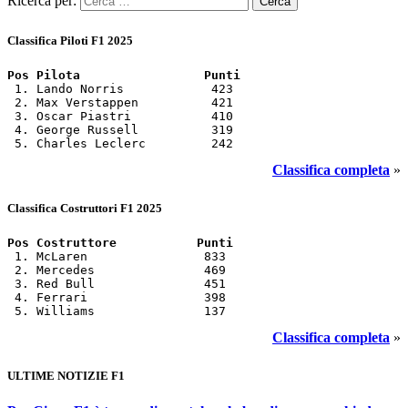
Ricerca per:
Classifica Piloti F1 2025
Pos Pilota                 Punti
 1. Lando Norris            423

 2. Max Verstappen          421

 3. Oscar Piastri           410

 4. George Russell          319

 5. Charles Leclerc         242
Classifica completa
»
Classifica Costruttori F1 2025
Pos Costruttore           Punti
 1. McLaren                833

 2. Mercedes               469

 3. Red Bull               451

 4. Ferrari                398

 5. Williams               137
Classifica completa
»
ULTIME NOTIZIE F1