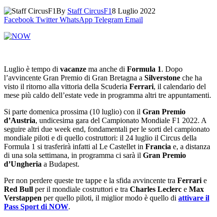
By
Staff CircusF1
8 Luglio 2022
Facebook
Twitter
WhatsApp
Telegram
Email
Luglio è tempo di
vacanze
ma anche di
Formula 1
. Dopo
l’avvincente Gran Premio di Gran Bretagna a
Silverstone
che ha
visto il ritorno alla vittoria della Scuderia
Ferrari
, il calendario del
mese più caldo dell’estate vede in programma altri tre appuntamenti.
Si parte domenica prossima (10 luglio) con il
Gran Premio
d’Austria
, undicesima gara del Campionato Mondiale F1 2022. A
seguire altri due week end, fondamentali per le sorti del campionato
mondiale piloti e di quello costruttori: il 24 luglio il Circus della
Formula 1 si trasferirà infatti al Le Castellet in
Francia
e, a distanza
di una sola settimana, in programma ci sarà il
Gran Premio
d’Ungheria
a Budapest.
Per non perdere queste tre tappe e la sfida avvincente tra
Ferrari
e
Red Bull
per il mondiale costruttori e tra
Charles Leclerc
e
Max
Verstappen
per quello piloti, il miglior modo è quello di
attivare il
Pass Sport di NOW
.