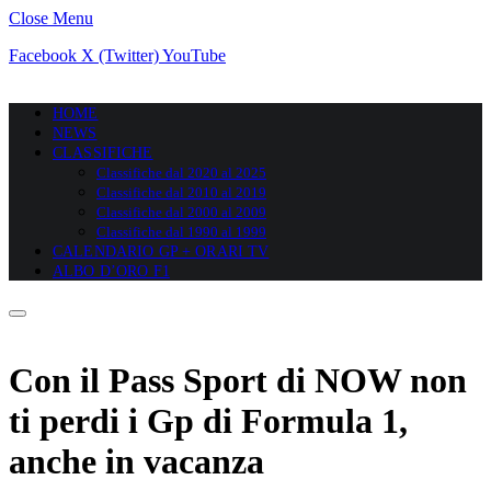
Close Menu
Facebook
X (Twitter)
YouTube
HOME
NEWS
CLASSIFICHE
Classifiche dal 2020 al 2025
Classifiche dal 2010 al 2019
Classifiche dal 2000 al 2009
Classifiche dal 1990 al 1999
CALENDARIO GP + ORARI TV
ALBO D’ORO F1
Con il Pass Sport di NOW non
ti perdi i Gp di Formula 1,
anche in vacanza