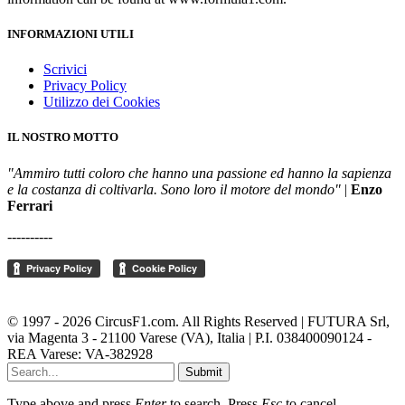
INFORMAZIONI UTILI
Scrivici
Privacy Policy
Utilizzo dei Cookies
IL NOSTRO MOTTO
"Ammiro tutti coloro che hanno una passione ed hanno la sapienza
e la costanza di coltivarla. Sono loro il motore del mondo"
|
Enzo
Ferrari
----------
Cambia le impostazioni della privacy
© 1997 - 2026 CircusF1.com. All Rights Reserved | FUTURA Srl,
via Magenta 3 - 21100 Varese (VA), Italia | P.I. 038400090124 -
REA Varese: VA-382928
Submit
Type above and press
Enter
to search. Press
Esc
to cancel.