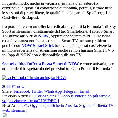
In questo modo, anche in
vacanza
(in Italia o all’estero) o
comunque in qualsiasi condizione di mobilità, potrai guardare tutte
le sessioni di prove libere, le qualifiche e le gare di
Spielberg
,
Le
Castellet
e
Budapest
.
Lo potrai fare con un’
offerta dedicata
e goderti la Formula 1 di Sky
Sport in streaming direttamente dal tuo Smartphone, Tablet o Smart
TV grazie all’APP di
NOW
, oppure anche tramite PC. E se nella
casa di vacanza non hai ancora una Smart TV, nessun problema
perché con
NOW Smart Stick
lo diventerà e potrai così vivere la
migliore esperienza di
streaming
anche se non hai una Smart TV o
se l’app di NOW non è disponibile sulla tua TV.
Scopri subito l’offerta Passa Sport di NOW
e come attivarla, per
non perderti lo spettacolo dei prossimi tre Gran Premi di Formula 1.
2022
F1
now
Share.
Facebook
Twitter
WhatsApp
Telegram
Email
Previous Article
F1, Carlos Sainz: “Dopo la vittoria ho più fame e
voglio vincere ancora” [ VIDEO ]
Next Article
F1, Oggi le qualifiche in Austria. Seguile in diretta TV,
web, streaming