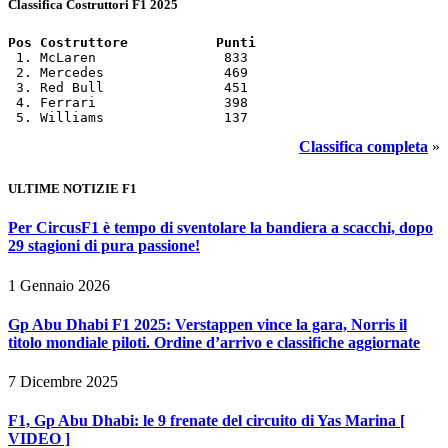
Classifica Costruttori F1 2025
Pos Costruttore           Punti
 1. McLaren                833

 2. Mercedes               469

 3. Red Bull               451

 4. Ferrari                398

 5. Williams               137
Classifica completa
»
ULTIME NOTIZIE F1
Per CircusF1 è tempo di sventolare la bandiera a scacchi, dopo
29 stagioni di pura passione!
1 Gennaio 2026
Gp Abu Dhabi F1 2025: Verstappen vince la gara, Norris il
titolo mondiale piloti. Ordine d’arrivo e classifiche aggiornate
7 Dicembre 2025
F1, Gp Abu Dhabi: le 9 frenate del circuito di Yas Marina [
VIDEO ]