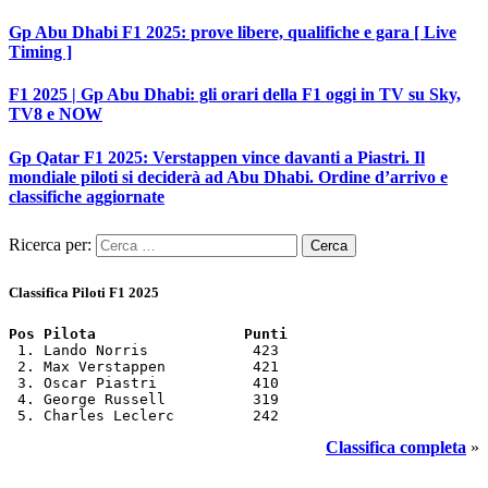
Gp Abu Dhabi F1 2025: prove libere, qualifiche e gara [ Live
Timing ]
F1 2025 | Gp Abu Dhabi: gli orari della F1 oggi in TV su Sky,
TV8 e NOW
Gp Qatar F1 2025: Verstappen vince davanti a Piastri. Il
mondiale piloti si deciderà ad Abu Dhabi. Ordine d’arrivo e
classifiche aggiornate
Ricerca per:
Classifica Piloti F1 2025
Pos Pilota                 Punti
 1. Lando Norris            423

 2. Max Verstappen          421

 3. Oscar Piastri           410

 4. George Russell          319

 5. Charles Leclerc         242
Classifica completa
»