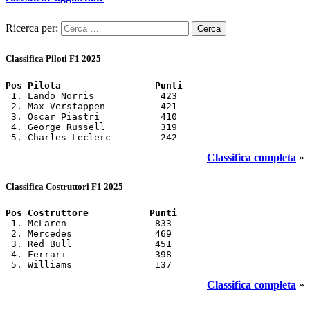
Ricerca per:
Classifica Piloti F1 2025
Pos Pilota                 Punti
 1. Lando Norris            423

 2. Max Verstappen          421

 3. Oscar Piastri           410

 4. George Russell          319

 5. Charles Leclerc         242
Classifica completa
»
Classifica Costruttori F1 2025
Pos Costruttore           Punti
 1. McLaren                833

 2. Mercedes               469

 3. Red Bull               451

 4. Ferrari                398

 5. Williams               137
Classifica completa
»