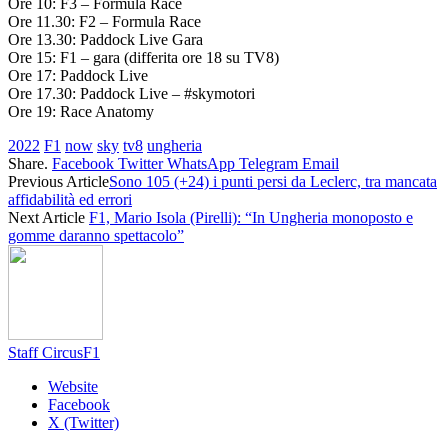
Ore 10: F3 – Formula Race
Ore 11.30: F2 – Formula Race
Ore 13.30: Paddock Live Gara
Ore 15: F1 – gara (differita ore 18 su TV8)
Ore 17: Paddock Live
Ore 17.30: Paddock Live – #skymotori
Ore 19: Race Anatomy
2022
F1
now
sky
tv8
ungheria
Share.
Facebook
Twitter
WhatsApp
Telegram
Email
Previous Article
Sono 105 (+24) i punti persi da Leclerc, tra mancata
affidabilità ed errori
Next Article
F1, Mario Isola (Pirelli): “In Ungheria monoposto e
gomme daranno spettacolo”
Staff CircusF1
Website
Facebook
X (Twitter)