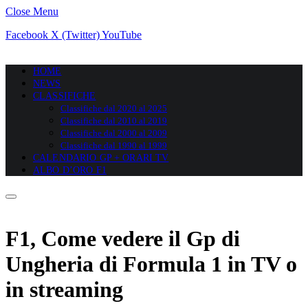
Close Menu
Facebook
X (Twitter)
YouTube
HOME
NEWS
CLASSIFICHE
Classifiche dal 2020 al 2025
Classifiche dal 2010 al 2019
Classifiche dal 2000 al 2009
Classifiche dal 1990 al 1999
CALENDARIO GP + ORARI TV
ALBO D’ORO F1
F1, Come vedere il Gp di
Ungheria di Formula 1 in TV o
in streaming