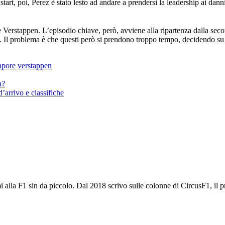
 start, poi, Perez è stato lesto ad andare a prendersi la leadership ai dan
rstappen. L’episodio chiave, però, avviene alla ripartenza dalla second
 Il problema è che questi però si prendono troppo tempo, decidendo su u
apore
verstappen
a?
arrivo e classifiche
alla F1 sin da piccolo. Dal 2018 scrivo sulle colonne di CircusF1, il pri