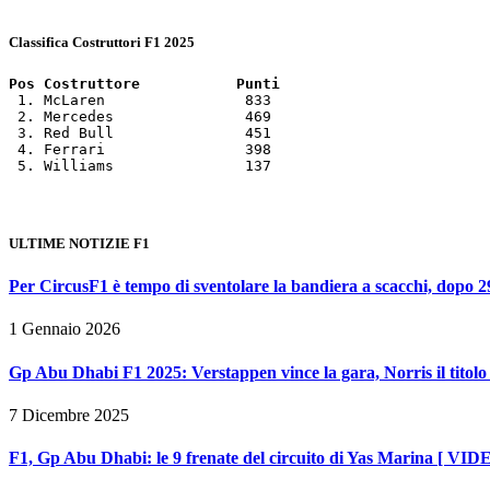
Classifica Costruttori F1 2025
Pos Costruttore           Punti
 1. McLaren                833

 2. Mercedes               469

 3. Red Bull               451

 4. Ferrari                398

 5. Williams               137
ULTIME NOTIZIE F1
Per CircusF1 è tempo di sventolare la bandiera a scacchi, dopo 29
1 Gennaio 2026
Gp Abu Dhabi F1 2025: Verstappen vince la gara, Norris il titolo 
7 Dicembre 2025
F1, Gp Abu Dhabi: le 9 frenate del circuito di Yas Marina [ VID