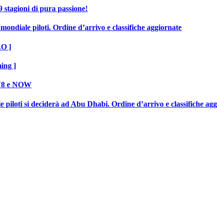
 stagioni di pura passione!
mondiale piloti. Ordine d’arrivo e classifiche aggiornate
EO ]
ing ]
 TV8 e NOW
 piloti si deciderà ad Abu Dhabi. Ordine d’arrivo e classifiche ag