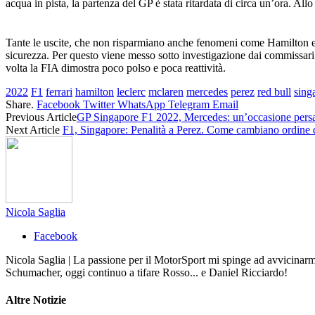
acqua in pista, la partenza del GP è stata ritardata di circa un’ora. Allo
Tante le uscite, che non risparmiano anche fenomeni come Hamilton e Ve
sicurezza. Per questo viene messo sotto investigazione dai commissari.
volta la FIA dimostra poco polso e poca reattività.
2022
F1
ferrari
hamilton
leclerc
mclaren
mercedes
perez
red bull
sing
Share.
Facebook
Twitter
WhatsApp
Telegram
Email
Previous Article
GP Singapore F1 2022, Mercedes: un’occasione pers
Next Article
F1, Singapore: Penalità a Perez. Come cambiano ordine d’
Nicola Saglia
Facebook
Nicola Saglia | La passione per il MotorSport mi spinge ad avvicinarmi 
Schumacher, oggi continuo a tifare Rosso... e Daniel Ricciardo!
Altre
Notizie