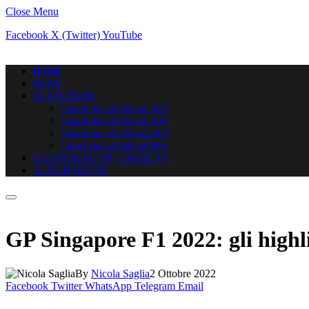
Close Menu
Facebook
X (Twitter)
YouTube
HOME
NEWS
CLASSIFICHE
Classifiche dal 2020 al 2025
Classifiche dal 2010 al 2019
Classifiche dal 2000 al 2009
Classifiche dal 1990 al 1999
CALENDARIO GP + ORARI TV
ALBO D’ORO F1
GP Singapore F1 2022: gli highl
By
Nicola Saglia
2 Ottobre 2022
Facebook
Twitter
WhatsApp
Telegram
Email