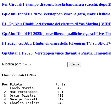
Per CircusF1 è tempo di sventolare la bandiera a scacchi, dopo 29
Gp Abu Dhabi F1 2025: Verstappen vince la gara, Norris il titolo 
F1, Gp Abu Dhabi: le 9 frenate del circuito di Yas Marina [ VID
Gp Abu Dhabi F1 2025: prove libere, qualifiche e gara [ Live Tim
F1 2025 | Gp Abu Dhabi: gli orari della F1 oggi in TV su Sky,
Gp Qatar F1 2025: Verstappen vince davanti a Piastri. Il mondiale
Ricerca per:
Classifica Piloti F1 2025
Pos Pilota                 Punti
 1. Lando Norris            423

 2. Max Verstappen          421

 3. Oscar Piastri           410

 4. George Russell          319

 5. Charles Leclerc         242