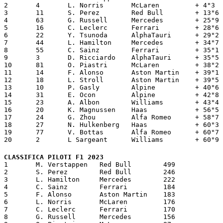
2	4	L. Norris 	McLaren		+ 4"3		

3	11	S. Perez 	Red Bull	+ 13"6		

4	63	G. Russell 	Mercedes	+ 25"9		

5	16	C. Leclerc 	Ferrari		+ 28"6		

6	22	Y. Tsunoda 	AlphaTauri	+ 29"2		

7	44	L. Hamilton 	Mercedes	+ 34"7		

8	55	C. Sainz        Ferrari		+ 35"1		

9	3	D. Ricciardo 	AlphaTauri	+ 35"5		

10	81	O. Piastri 	McLaren		+ 38"2		

11	14	F. Alonso 	Aston Martin	+ 39"1		

12	18	L. Stroll 	Aston Martin	+ 39"5		

13	10	P. Gasly 	Alpine		+ 40"6		

14	31	E. Ocon 	Alpine		+ 42"8		

15	23	A. Albon 	Williams	+ 43"4		

16	20	K. Magnussen 	Haas	        + 56"5		

17	24	G. Zhou 	Alfa Romeo	+ 58"7		

18	27	N. Hulkenberg 	Haas		+ 60"3		

19	77	V. Bottas 	Alfa Romeo	+ 60"7		

20	2	L Sargeant 	Williams	+ 60"9
CLASSIFICA PILOTI F1 2023
1	M. Verstappen	Red Bull	499

2	S. Perez	Red Bull	246

3	L. Hamilton	Mercedes	222

4	C. Sainz	Ferrari 	184

5	F. Alonso	Aston Martin	183

6	L. Norris	McLaren 	176

7	C. Leclerc	Ferrari 	170

8	G. Russell	Mercedes	156
