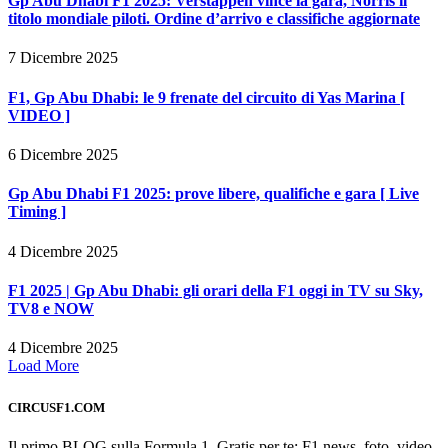
Gp Abu Dhabi F1 2025: Verstappen vince la gara, Norris il
titolo mondiale piloti. Ordine d’arrivo e classifiche aggiornate
7 Dicembre 2025
F1, Gp Abu Dhabi: le 9 frenate del circuito di Yas Marina [
VIDEO ]
6 Dicembre 2025
Gp Abu Dhabi F1 2025: prove libere, qualifiche e gara [ Live
Timing ]
4 Dicembre 2025
F1 2025 | Gp Abu Dhabi: gli orari della F1 oggi in TV su Sky,
TV8 e NOW
4 Dicembre 2025
Load More
CIRCUSF1.COM
Il primo BLOG sulla Formula 1. Gratis per te: F1 news, foto, video,