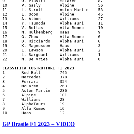
9	O. Piastri	McLaren 	87

10	P. Gasly	Alpine  	56

11	L. Stroll	Aston Martin	53

12	E. Ocon 	Alpine  	45

13	A. Albon	Williams	27

14	Y. Tsunoda	AlphaTauri	11

15	V. Bottas	Alfa Romeo	10

16	N. Hulkenberg	Haas    	9

17	G. Zhou 	Alfa Romeo	6

18	D. Ricciardo	AlphaTauri	6

19	K. Magnussen	Haas    	3

20	L. Lawson	AlphaTauri	2

21	L. Sargeant	Williams	1

22	N. De Vries	AlphaTauri	0

CLASSIFICA COSTRUTTORI F1 2023
1	Red Bull	745

2	Mercedes	378

3	Ferrari 	354

4	McLaren 	263

5	Aston Martin	236

6	Alpine   	101

7	Williams	28

8	AlphaTauri	19

9	Alfa Romeo	16

10	Haas     	12
GP Brasile F1 2023 – VIDEO