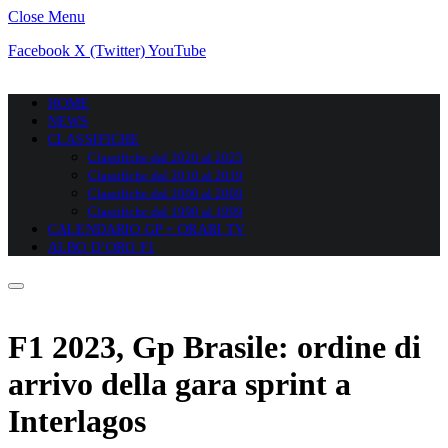
Close Menu
Facebook
X (Twitter)
YouTube
HOME
NEWS
CLASSIFICHE
Classifiche dal 2020 al 2025
Classifiche dal 2010 al 2019
Classifiche dal 2000 al 2009
Classifiche dal 1990 al 1999
CALENDARIO GP + ORARI TV
ALBO D’ORO F1
F1 2023, Gp Brasile: ordine di
arrivo della gara sprint a
Interlagos