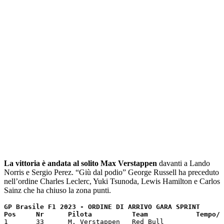
La vittoria è andata al solito Max Verstappen
davanti a Lando
Norris e Sergio Perez. “Giù dal podio” George Russell ha preceduto
nell’ordine Charles Leclerc, Yuki Tsunoda, Lewis Hamilton e Carlos
Sainz che ha chiuso la zona punti.
GP Brasile F1 2023 - ORDINE DI ARRIVO GARA SPRINT

Pos     Nr      Pilota 	        Team 	        Te
1	33	M. Verstappen 	Red Bull	
