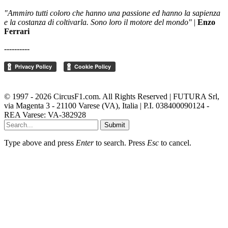
"Ammiro tutti coloro che hanno una passione ed hanno la sapienza
e la costanza di coltivarla. Sono loro il motore del mondo"
|
Enzo
Ferrari
----------
Cambia le impostazioni della privacy
© 1997 - 2026 CircusF1.com. All Rights Reserved | FUTURA Srl,
via Magenta 3 - 21100 Varese (VA), Italia | P.I. 038400090124 -
REA Varese: VA-382928
Submit
Type above and press
Enter
to search. Press
Esc
to cancel.