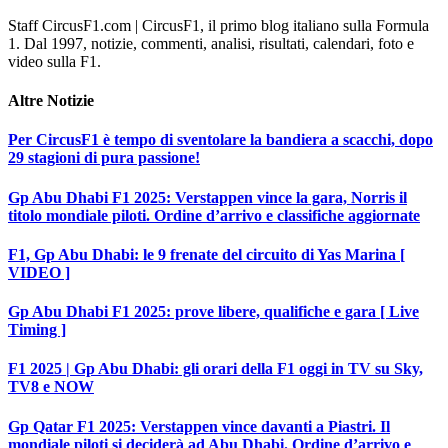
Staff CircusF1.com | CircusF1, il primo blog italiano sulla Formula
1. Dal 1997, notizie, commenti, analisi, risultati, calendari, foto e
video sulla F1.
Altre
Notizie
Per CircusF1 è tempo di sventolare la bandiera a scacchi, dopo
29 stagioni di pura passione!
Gp Abu Dhabi F1 2025: Verstappen vince la gara, Norris il
titolo mondiale piloti. Ordine d’arrivo e classifiche aggiornate
F1, Gp Abu Dhabi: le 9 frenate del circuito di Yas Marina [
VIDEO ]
Gp Abu Dhabi F1 2025: prove libere, qualifiche e gara [ Live
Timing ]
F1 2025 | Gp Abu Dhabi: gli orari della F1 oggi in TV su Sky,
TV8 e NOW
Gp Qatar F1 2025: Verstappen vince davanti a Piastri. Il
mondiale piloti si deciderà ad Abu Dhabi. Ordine d’arrivo e