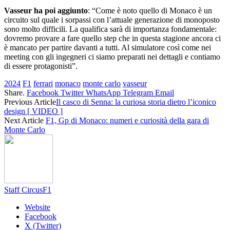
Vasseur ha poi aggiunto
: “Come è noto quello di Monaco è un
circuito sul quale i sorpassi con l’attuale generazione di monoposto
sono molto difficili. La qualifica sarà di importanza fondamentale:
dovremo provare a fare quello step che in questa stagione ancora ci
è mancato per partire davanti a tutti. Al simulatore così come nei
meeting con gli ingegneri ci siamo preparati nei dettagli e contiamo
di essere protagonisti”.
2024
F1
ferrari
monaco
monte carlo
vasseur
Share.
Facebook
Twitter
WhatsApp
Telegram
Email
Previous Article
Il casco di Senna: la curiosa storia dietro l’iconico
design [ VIDEO ]
Next Article
F1, Gp di Monaco: numeri e curiosità della gara di
Monte Carlo
Staff CircusF1
Website
Facebook
X (Twitter)