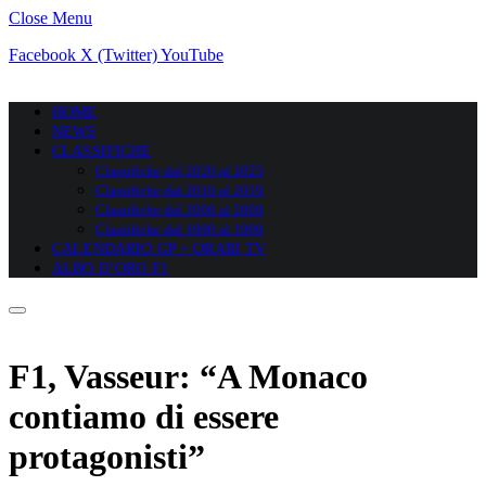
Close Menu
Facebook
X (Twitter)
YouTube
HOME
NEWS
CLASSIFICHE
Classifiche dal 2020 al 2025
Classifiche dal 2010 al 2019
Classifiche dal 2000 al 2009
Classifiche dal 1990 al 1999
CALENDARIO GP + ORARI TV
ALBO D’ORO F1
F1, Vasseur: “A Monaco
contiamo di essere
protagonisti”