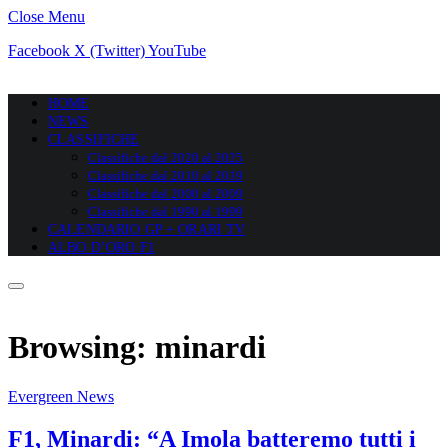
Close Menu
Facebook
X (Twitter)
YouTube
HOME
NEWS
CLASSIFICHE
Classifiche dal 2020 al 2025
Classifiche dal 2010 al 2019
Classifiche dal 2000 al 2009
Classifiche dal 1990 al 1999
CALENDARIO GP + ORARI TV
ALBO D’ORO F1
Browsing:
minardi
Evergreen News
F1, Minardi: “A Imola batteremo tutti i