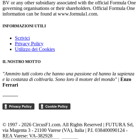
BV or any other subsidiary associated with the official Formula One
governing organisations or their shareholders. Official Formula One
information can be found at www.formula1.com.
INFORMAZIONI UTILI
Scrivici
Privacy Policy
Utilizzo dei Cookies
IL NOSTRO MOTTO
"Ammiro tutti coloro che hanno una passione ed hanno la sapienza
e la costanza di coltivarla. Sono loro il motore del mondo"
|
Enzo
Ferrari
----------
Cambia le impostazioni della privacy
© 1997 - 2026 CircusF1.com. All Rights Reserved | FUTURA Srl,
via Magenta 3 - 21100 Varese (VA), Italia | P.I. 038400090124 -
REA Varese: VA-382928