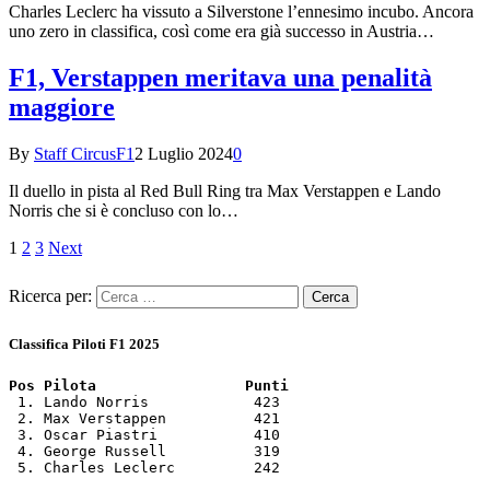
Charles Leclerc ha vissuto a Silverstone l’ennesimo incubo. Ancora
uno zero in classifica, così come era già successo in Austria…
F1, Verstappen meritava una penalità
maggiore
By
Staff CircusF1
2 Luglio 2024
0
Il duello in pista al Red Bull Ring tra Max Verstappen e Lando
Norris che si è concluso con lo…
1
2
3
Next
Ricerca per:
Classifica Piloti F1 2025
Pos Pilota                 Punti
 1. Lando Norris            423

 2. Max Verstappen          421

 3. Oscar Piastri           410

 4. George Russell          319

 5. Charles Leclerc         242