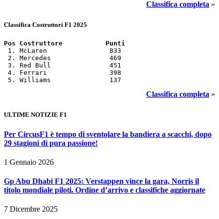
Classifica completa
»
Classifica Costruttori F1 2025
Pos Costruttore           Punti
 1. McLaren                833

 2. Mercedes               469

 3. Red Bull               451

 4. Ferrari                398

 5. Williams               137
Classifica completa
»
ULTIME NOTIZIE F1
Per CircusF1 è tempo di sventolare la bandiera a scacchi, dopo
29 stagioni di pura passione!
1 Gennaio 2026
Gp Abu Dhabi F1 2025: Verstappen vince la gara, Norris il
titolo mondiale piloti. Ordine d’arrivo e classifiche aggiornate
7 Dicembre 2025