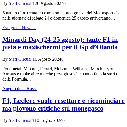
By
Staff CircusF1
20 Agosto 2024
0
Saranno oltre trenta tra campioni e protagonisti del Motorsport che
nelle giornate di sabato 24 e domenica 25 agosto arriveranno…
Evergreen News 2
Minardi Day (24-25 agosto): tante F1 in
pista e maxischermi per il Gp d’Olanda
By
Staff CircusF1
6 Agosto 2024
0
Fondmetal, Minardi, Ferrari, McLaren, Williams, March, Tyrrell,
Arrows e molte altre marche prestigiose che hanno fatto la storia
della Formula…
Angolo della Rossa
F1, Leclerc vuole resettare e ricominciare
ma piovono critiche sul monegasco
By
Staff CircusF1
10 Luglio 2024
0