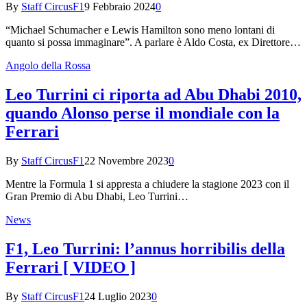
By
Staff CircusF1
9 Febbraio 2024
0
“Michael Schumacher e Lewis Hamilton sono meno lontani di
quanto si possa immaginare”. A parlare è Aldo Costa, ex Direttore…
Angolo della Rossa
Leo Turrini ci riporta ad Abu Dhabi 2010,
quando Alonso perse il mondiale con la
Ferrari
By
Staff CircusF1
22 Novembre 2023
0
Mentre la Formula 1 si appresta a chiudere la stagione 2023 con il
Gran Premio di Abu Dhabi, Leo Turrini…
News
F1, Leo Turrini: l’annus horribilis della
Ferrari [ VIDEO ]
By
Staff CircusF1
24 Luglio 2023
0