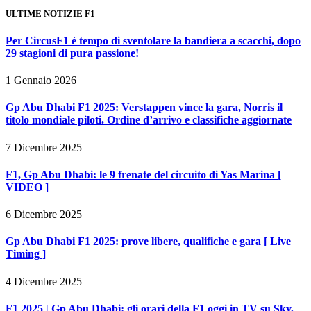
ULTIME NOTIZIE F1
Per CircusF1 è tempo di sventolare la bandiera a scacchi, dopo
29 stagioni di pura passione!
1 Gennaio 2026
Gp Abu Dhabi F1 2025: Verstappen vince la gara, Norris il
titolo mondiale piloti. Ordine d’arrivo e classifiche aggiornate
7 Dicembre 2025
F1, Gp Abu Dhabi: le 9 frenate del circuito di Yas Marina [
VIDEO ]
6 Dicembre 2025
Gp Abu Dhabi F1 2025: prove libere, qualifiche e gara [ Live
Timing ]
4 Dicembre 2025
F1 2025 | Gp Abu Dhabi: gli orari della F1 oggi in TV su Sky,