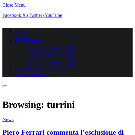
Close Menu
Facebook
X (Twitter)
YouTube
HOME
NEWS
CLASSIFICHE
Classifiche dal 2020 al 2025
Classifiche dal 2010 al 2019
Classifiche dal 2000 al 2009
Classifiche dal 1990 al 1999
CALENDARIO GP + ORARI TV
ALBO D’ORO F1
Browsing:
turrini
News
Piero Ferrari commenta l’esclusione di