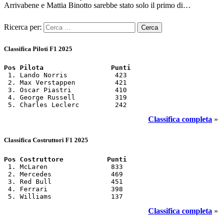
Arrivabene e Mattia Binotto sarebbe stato solo il primo di…
Ricerca per:
Classifica Piloti F1 2025
Pos Pilota                 Punti
 1. Lando Norris            423

 2. Max Verstappen          421

 3. Oscar Piastri           410

 4. George Russell          319

 5. Charles Leclerc         242
Classifica completa
»
Classifica Costruttori F1 2025
Pos Costruttore           Punti
 1. McLaren                833

 2. Mercedes               469

 3. Red Bull               451

 4. Ferrari                398

 5. Williams               137
Classifica completa
»