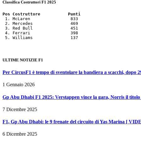
Classifica Costruttori F1 2025
Pos Costruttore           Punti
 1. McLaren                833

 2. Mercedes               469

 3. Red Bull               451

 4. Ferrari                398

 5. Williams               137
ULTIME NOTIZIE F1
Per CircusF1 è tempo di sventolare la bandiera a scacchi, dopo 29
1 Gennaio 2026
Gp Abu Dhabi F1 2025: Verstappen vince la gara, Norris il titolo 
7 Dicembre 2025
F1, Gp Abu Dhabi: le 9 frenate del circuito di Yas Marina [ VID
6 Dicembre 2025