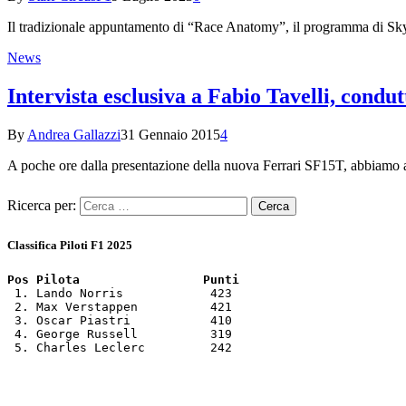
Il tradizionale appuntamento di “Race Anatomy”, il programma di Sk
News
Intervista esclusiva a Fabio Tavelli, con
By
Andrea Gallazzi
31 Gennaio 2015
4
A poche ore dalla presentazione della nuova Ferrari SF15T, abbiamo av
Ricerca per:
Classifica Piloti F1 2025
Pos Pilota                 Punti
 1. Lando Norris            423

 2. Max Verstappen          421

 3. Oscar Piastri           410

 4. George Russell          319

 5. Charles Leclerc         242