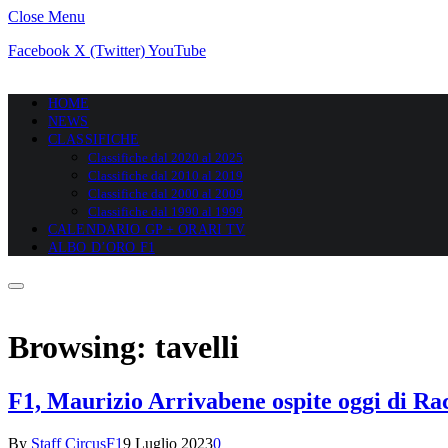
Close Menu
Facebook
X (Twitter)
YouTube
HOME
NEWS
CLASSIFICHE
Classifiche dal 2020 al 2025
Classifiche dal 2010 al 2019
Classifiche dal 2000 al 2009
Classifiche dal 1990 al 1999
CALENDARIO GP + ORARI TV
ALBO D’ORO F1
Browsing:
tavelli
F1, Maurizio Arrivabene ospite oggi di R
By
Staff CircusF1
9 Luglio 2023
0