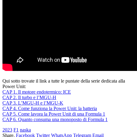
Qui sotto trovate il link a tutte le puntate della serie dedicata alla
Power Unit:
CAP 1. Il motore endotermico: ICE
CAP 2. Il turbo e l’MGU-H
CAP 3. L’MGU-H e l’MGU-K
CAP 4. Come funziona la Power Unit: la batteria
CAP 5. Come lavora la Power Unit di una Formula 1
CAP 6. Quanto consuma una monoposto di Formula 1
2023
F1
naska
Share.
Facebook
Twitter
WhatsApp
Telegram
Email