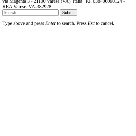
via Magenta 3 - 21100 Varese (VA), Italia | P.I. 038400090124 -
REA Varese: VA-382928
Submit
Type above and press
Enter
to search. Press
Esc
to cancel.