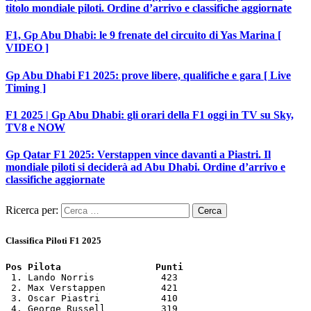
titolo mondiale piloti. Ordine d’arrivo e classifiche aggiornate
F1, Gp Abu Dhabi: le 9 frenate del circuito di Yas Marina [
VIDEO ]
Gp Abu Dhabi F1 2025: prove libere, qualifiche e gara [ Live
Timing ]
F1 2025 | Gp Abu Dhabi: gli orari della F1 oggi in TV su Sky,
TV8 e NOW
Gp Qatar F1 2025: Verstappen vince davanti a Piastri. Il
mondiale piloti si deciderà ad Abu Dhabi. Ordine d’arrivo e
classifiche aggiornate
Ricerca per:
Classifica Piloti F1 2025
Pos Pilota                 Punti
 1. Lando Norris            423

 2. Max Verstappen          421

 3. Oscar Piastri           410

 4. George Russell          319
