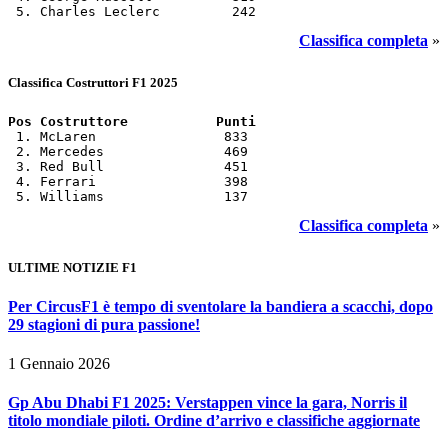
 5. Charles Leclerc         242
Classifica completa
»
Classifica Costruttori F1 2025
Pos Costruttore           Punti
 1. McLaren                833

 2. Mercedes               469

 3. Red Bull               451

 4. Ferrari                398

 5. Williams               137
Classifica completa
»
ULTIME NOTIZIE F1
Per CircusF1 è tempo di sventolare la bandiera a scacchi, dopo
29 stagioni di pura passione!
1 Gennaio 2026
Gp Abu Dhabi F1 2025: Verstappen vince la gara, Norris il
titolo mondiale piloti. Ordine d’arrivo e classifiche aggiornate