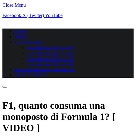
Close Menu
Facebook
X (Twitter)
YouTube
HOME
NEWS
CLASSIFICHE
Classifiche dal 2020 al 2025
Classifiche dal 2010 al 2019
Classifiche dal 2000 al 2009
Classifiche dal 1990 al 1999
CALENDARIO GP + ORARI TV
ALBO D’ORO F1
F1, quanto consuma una
monoposto di Formula 1? [
VIDEO ]