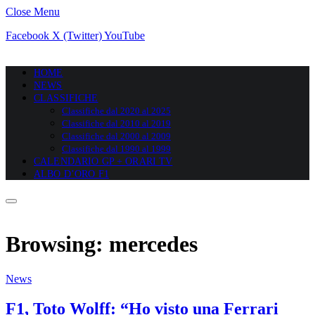
Close Menu
Facebook
X (Twitter)
YouTube
HOME
NEWS
CLASSIFICHE
Classifiche dal 2020 al 2025
Classifiche dal 2010 al 2019
Classifiche dal 2000 al 2009
Classifiche dal 1990 al 1999
CALENDARIO GP + ORARI TV
ALBO D’ORO F1
Browsing:
mercedes
News
F1, Toto Wolff: “Ho visto una Ferrari