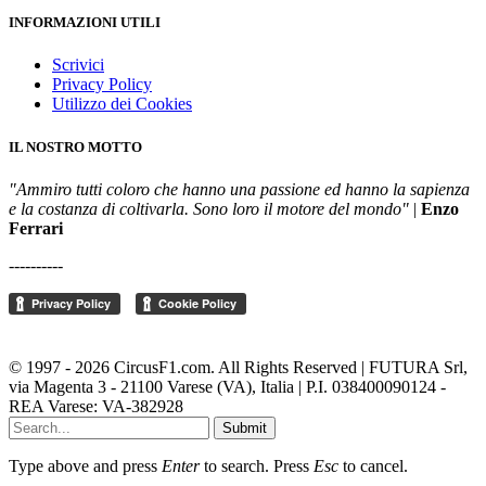
INFORMAZIONI UTILI
Scrivici
Privacy Policy
Utilizzo dei Cookies
IL NOSTRO MOTTO
"Ammiro tutti coloro che hanno una passione ed hanno la sapienza
e la costanza di coltivarla. Sono loro il motore del mondo"
|
Enzo
Ferrari
----------
Cambia le impostazioni della privacy
© 1997 - 2026 CircusF1.com. All Rights Reserved | FUTURA Srl,
via Magenta 3 - 21100 Varese (VA), Italia | P.I. 038400090124 -
REA Varese: VA-382928
Submit
Type above and press
Enter
to search. Press
Esc
to cancel.