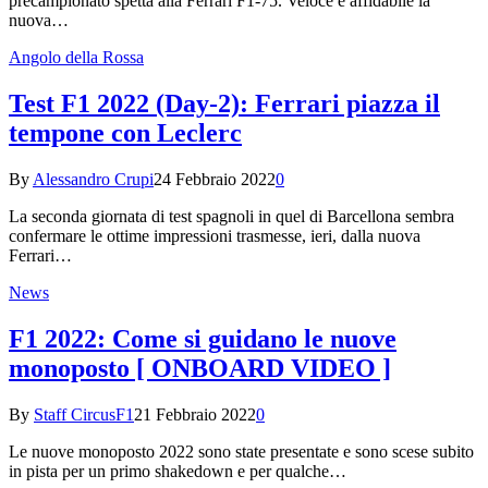
precampionato spetta alla Ferrari F1-75. Veloce e affidabile la
nuova…
Angolo della Rossa
Test F1 2022 (Day-2): Ferrari piazza il
tempone con Leclerc
By
Alessandro Crupi
24 Febbraio 2022
0
La seconda giornata di test spagnoli in quel di Barcellona sembra
confermare le ottime impressioni trasmesse, ieri, dalla nuova
Ferrari…
News
F1 2022: Come si guidano le nuove
monoposto [ ONBOARD VIDEO ]
By
Staff CircusF1
21 Febbraio 2022
0
Le nuove monoposto 2022 sono state presentate e sono scese subito
in pista per un primo shakedown e per qualche…