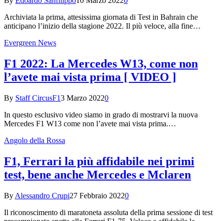
By
Edoardo Sanfilippo
10 Marzo 2022
0
Archiviata la prima, attesissima giornata di Test in Bahrain che
anticipano l’inizio della stagione 2022. Il più veloce, alla fine…
Evergreen News
F1 2022: La Mercedes W13, come non
l’avete mai vista prima [ VIDEO ]
By
Staff CircusF1
3 Marzo 2022
0
In questo esclusivo video siamo in grado di mostrarvi la nuova
Mercedes F1 W13 come non l’avete mai vista prima.…
Angolo della Rossa
F1, Ferrari la più affidabile nei primi
test, bene anche Mercedes e Mclaren
By
Alessandro Crupi
27 Febbraio 2022
0
Il riconoscimento di maratoneta assoluta della prima sessione di test