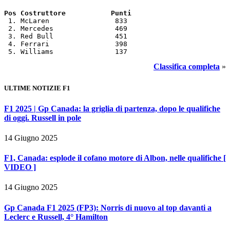
Pos Costruttore           Punti
 1. McLaren                833

 2. Mercedes               469

 3. Red Bull               451

 4. Ferrari                398

 5. Williams               137
Classifica completa
»
ULTIME NOTIZIE F1
F1 2025 | Gp Canada: la griglia di partenza, dopo le qualifiche
di oggi. Russell in pole
14 Giugno 2025
F1, Canada: esplode il cofano motore di Albon, nelle qualifiche [
VIDEO ]
14 Giugno 2025
Gp Canada F1 2025 (FP3): Norris di nuovo al top davanti a
Leclerc e Russell, 4° Hamilton