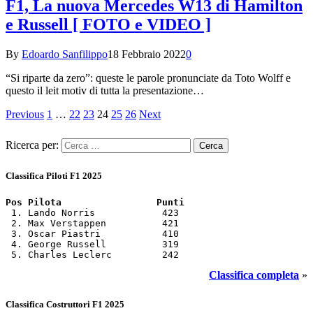
F1, La nuova Mercedes W13 di Hamilton
e Russell [ FOTO e VIDEO ]
By
Edoardo Sanfilippo
18 Febbraio 2022
0
“Si riparte da zero”: queste le parole pronunciate da Toto Wolff e
questo il leit motiv di tutta la presentazione…
Previous
1
…
22
23
24
25
26
Next
Ricerca per:
Classifica Piloti F1 2025
Pos Pilota                 Punti
 1. Lando Norris            423

 2. Max Verstappen          421

 3. Oscar Piastri           410

 4. George Russell          319

 5. Charles Leclerc         242
Classifica completa
»
Classifica Costruttori F1 2025